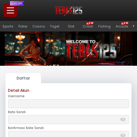
W
W
E
E
N
N
Panduan
>
Sports
Poker
Casino
Togel
Slot
Crash
Fishing
Arcade
S
Pemain
Masuk
Daftar
Promosi
Pengumuman
Daftar
Detail Akun
Username
VIP
Versi PC
0
0
5
Kata Sandi
Download APK
Web APP
Konfirmasi Kata Sandi